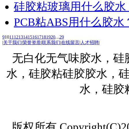
硅胶粘玻璃用什么胶水
PCB粘ABS用什么胶水
9
10
11
12
13
14
15
16
17
18
19
20
…
29
|
关于我们
|
荣誉资质
|
联系我们
|
在线留言
|
人才招聘
|
无白化无气味胶水，硅
水，硅胶粘硅胶胶水，
水，硅胶
版权所有 Copyright