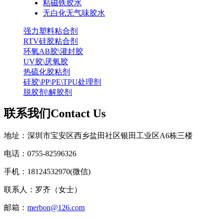
粘磁铁胶水
无白化无气味胶水
强力塑料粘合剂
RTV硅胶粘合剂
环氧AB胶\灌封胶
UV胶\厌氧胶
热硫化胶粘剂
硅胶\PP\PE\TPU处理剂
脱胶剂\解胶剂
联系我们
C
ontact Us
地址：深圳市宝安区西乡盐田社区银田工业区A6栋三楼
电话：0755-82596326
手机：18124532970(微信)
联系人：罗齐（女士）
邮箱：
merbon@126.com