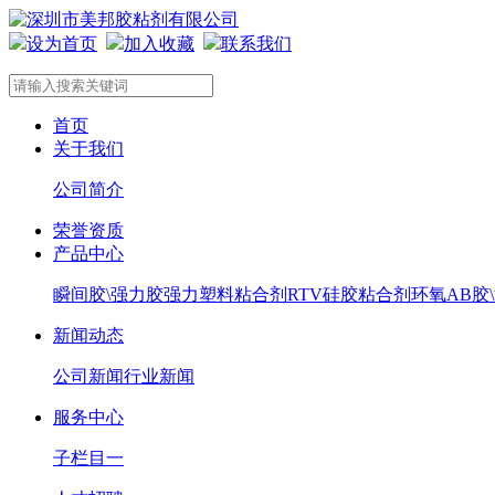
设为首页
加入收藏
联系我们
首页
关于我们
公司简介
荣誉资质
产品中心
瞬间胶\强力胶
强力塑料粘合剂
RTV硅胶粘合剂
环氧AB胶
新闻动态
公司新闻
行业新闻
服务中心
子栏目一