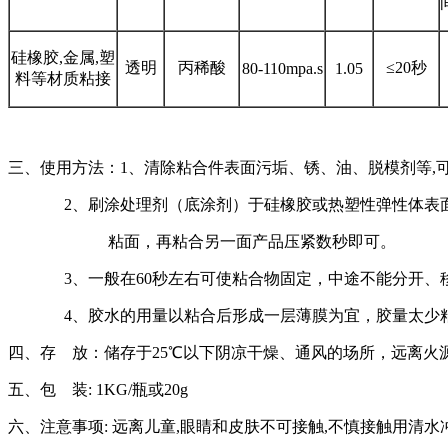
硅橡胶,金属,塑
透明
丙稀酸
≤20秒
80-110mpa.s
1.05
料等材质粘接
三、使用方法：1、清除粘合件表面污垢、锈、油、脱模剂
2、刷涂处理剂（底涂剂）于硅橡胶或热塑性弹性体表面
粘面，再粘合另一面产品压紧数秒即可。
3、一般在60秒左右可使粘合物固定，中途不能分开、移
4、胶水的用量以粘合后形成一层薄膜为宜，胶量太少粘
四、存 放：储存于25℃以下阴凉干燥、通风的场所，远离火
五、包 装: 1KG/瓶或20g
六、注意事项: 远离儿童,眼睛和皮肤不可接触,不慎接触用清水