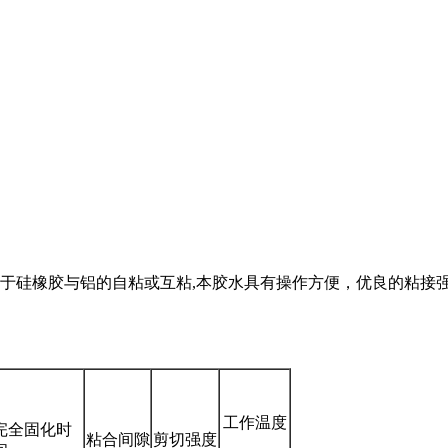
用于硅橡胶与铝的自粘或互粘,本胶水具有操作方便，优良的粘接强
工作温度
完全固化时
粘合间隙
剪切强度