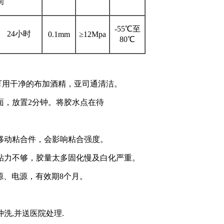
间
-55℃至
24小时
0.1mm
≥12Mpa
80℃
等,可用干净的布加酒精，亚司通清洁。
，放置2分钟。将胶水点在待
动粘合件，会影响粘合强度。
力不够，胶量太多固化慢及白化严重。
源、电源，有效期8个月。
冲洗,并送医院处理.