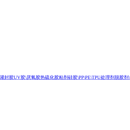
\灌封胶
UV胶\厌氧胶
热硫化胶粘剂
硅胶\PP\PE\TPU处理剂
脱胶剂