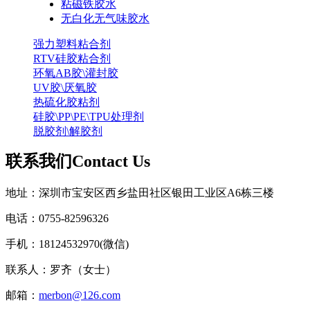
粘磁铁胶水
无白化无气味胶水
强力塑料粘合剂
RTV硅胶粘合剂
环氧AB胶\灌封胶
UV胶\厌氧胶
热硫化胶粘剂
硅胶\PP\PE\TPU处理剂
脱胶剂\解胶剂
联系我们
C
ontact Us
地址：深圳市宝安区西乡盐田社区银田工业区A6栋三楼
电话：0755-82596326
手机：18124532970(微信)
联系人：罗齐（女士）
邮箱：
merbon@126.com